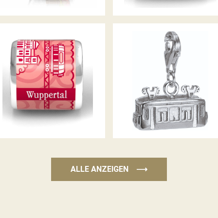
WUPPERTAL ANHÄNGER
WUPPERTALCHARM
KORALL
KAISERWAGEN
ALLE ANZEIGEN
⟶