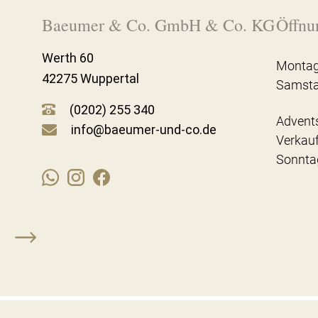
Baeumer & Co. GmbH & Co. KG
Öffnu
Werth 60
Montag
42275 Wuppertal
Samst
(0202) 255 340
Advent
info@baeumer-und-co.de
Verkau
Sonnta