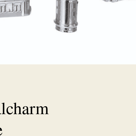
lcharm
e