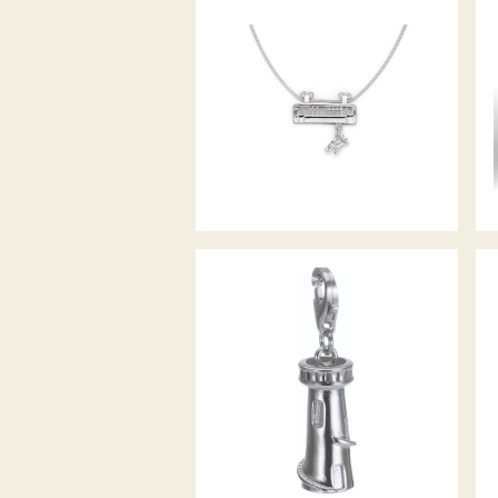
COLLIER TUFFISPRUNG
WUPPERTALCHARM
TOELLETURM