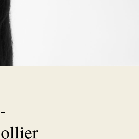
-
ollier