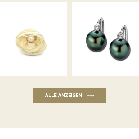
ZUCHTPERL-
SCHMUCKRING
DIAMANTOHRRINGE MODERN
CLASSICS
ALLE ANZEIGEN
⟶