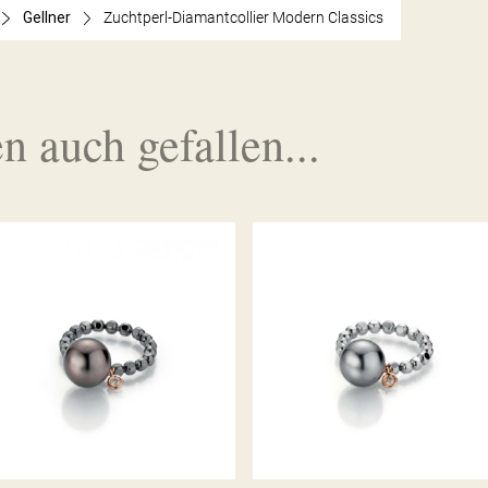
Gellner
Zuchtperl-Diamantcollier Modern Classics
n auch gefallen...
GELLNER RING URBAN FLEX
GELLNER RING URBAN FLEX