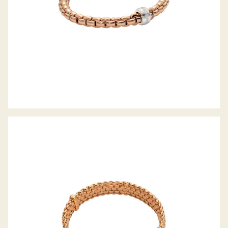
FLEX’IT ARMBAND PANORAMA
KOLLEKTION