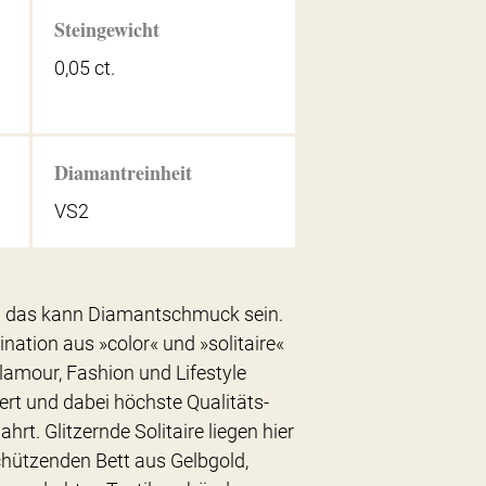
Steingewicht
0,05 ct.
Diamantreinheit
VS2
ch das kann Diamantschmuck sein.
nation aus »color« und »solitaire«
 Glamour, Fashion und Lifestyle
iert und dabei höchste Qualitäts-
t. Glitzernde Solitaire liegen hier
hützenden Bett aus Gelbgold,