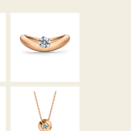
SCHAFFRATH LA LUNA DDC
JAHRESRING 2021
COLLIER CALLA