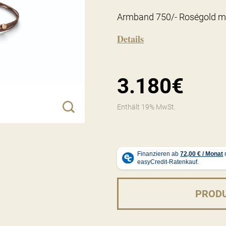
Armband 750/- Roségold mit 
Details
3.180€
Enthält 19% MwSt.
PROD