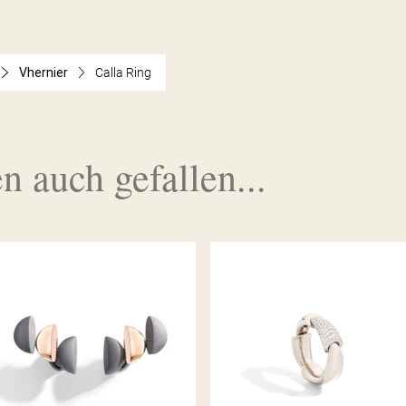
Vhernier
Calla Ring
n auch gefallen...
OHRSTECKER ECLISSE
CALLA RING
ENDLESS