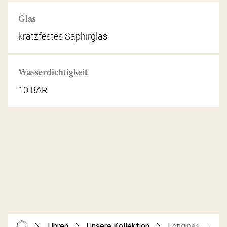
Glas
kratzfestes Saphirglas
Wasserdichtigkeit
10 BAR
Uhren
Unsere Kollektion
Longines
Co