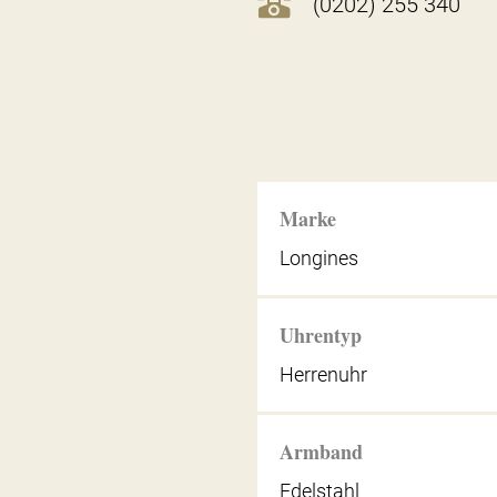
(0202) 255 340
Marke
Longines
Uhrentyp
Herrenuhr
Armband
Edelstahl