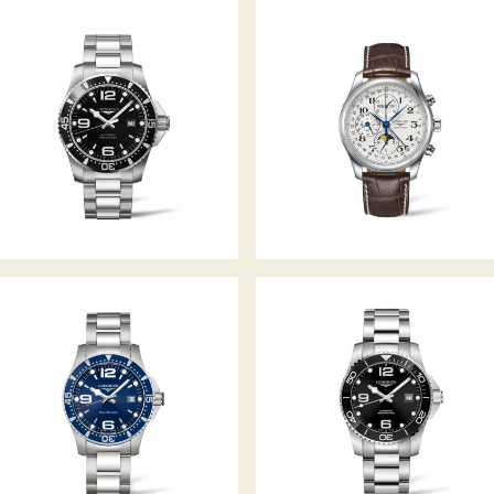
LONGINES THE MASTER
HYDROCONQUEST
COLLECTION
HYDROCONQUEST
HYDROCONQUEST