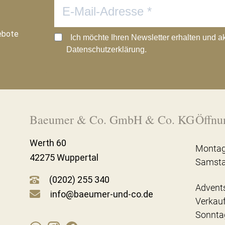
ebote
Ich möchte Ihren Newsletter erhalten und a
Datenschutzerklärung.
Baeumer & Co. GmbH & Co. KG
Öffnu
Werth 60
Montag
42275 Wuppertal
Samst
(0202) 255 340
Advent
info@baeumer-und-co.de
Verkau
Sonnta