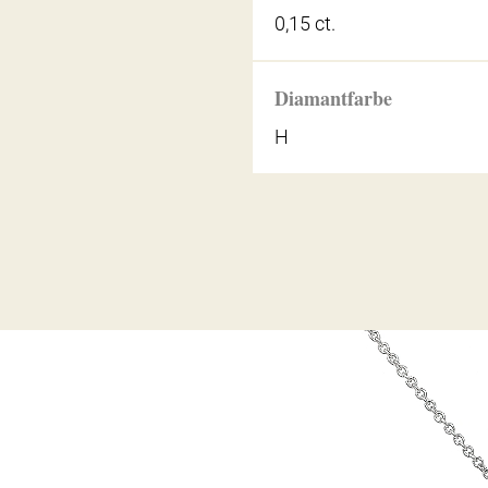
0,15 ct.
Diamantfarbe
H