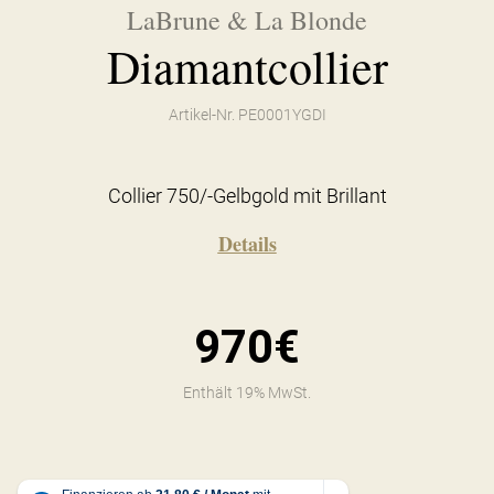
LaBrune & La Blonde
Diamantcollier
Artikel-Nr. PE0001YGDI
Collier 750/-Gelbgold mit Brillant
Details
970€
Enthält 19% MwSt.