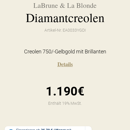
LaBrune & La Blonde
Diamantcreolen
Artikel-Nr. EA0033YGDI
Creolen 750/-Gelbgold mit Brillanten
Details
1.190€
Enthält 19% MwSt.