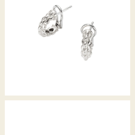
CREOLEN EKA TINY KOLLEKTION
OHRSTECKER JAIPUR