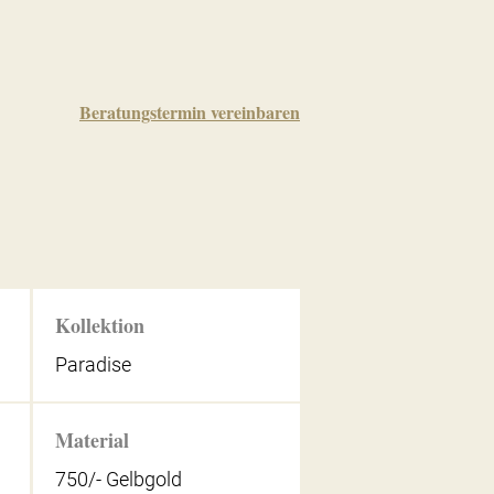
Beratungstermin vereinbaren
Kollektion
Paradise
Material
750/- Gelbgold