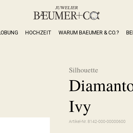
LOBUNG
HOCHZEIT
WARUM BAEUMER & CO.?
BE
Silhouette
Diamanto
Ivy
Artikel-Nr. 8142-000-00000600