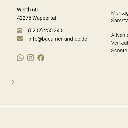
Werth 60
Montag
42275 Wuppertal
Samst
(0202) 255 340
Advent
info@baeumer-und-co.de
Verkau
Sonnta