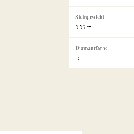
Steingewicht
0,06 ct.
Diamantfarbe
G