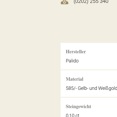
(0202) 255 340
Hersteller
Palido
Material
585/- Gelb- und Weißgol
Steingewicht
0,10 ct.