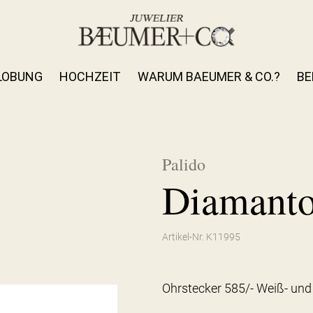
LOBUNG
HOCHZEIT
WARUM BAEUMER & CO.?
BE
Palido
Diamanto
Artikel-Nr. K11995
Ohrstecker 585/- Weiß- und 