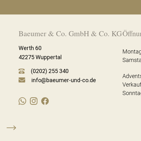
Baeumer & Co. GmbH & Co. KG
Öffnu
Werth 60
Montag
42275 Wuppertal
Samst
(0202) 255 340
Advent
info@baeumer-und-co.de
Verkau
Sonnta