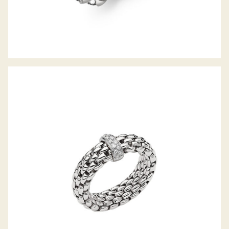
FLEX’IT RING VENDÔME KOLLEKTION