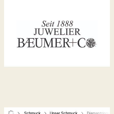
Schmuck
Unser Schmuck
Diamantringe