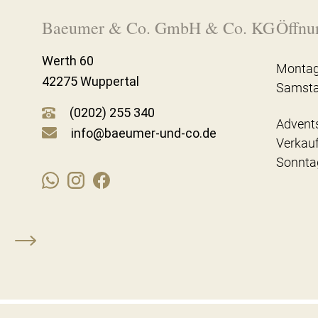
Baeumer & Co. GmbH & Co. KG
Öffnu
Werth 60
Montag
42275 Wuppertal
Samst
(0202) 255 340
Advent
info@baeumer-und-co.de
Verkau
Sonnta