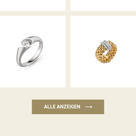
FLEX’IT RING PANORAMA
RING CALLA
KOLLEKTION
ALLE ANZEIGEN
⟶