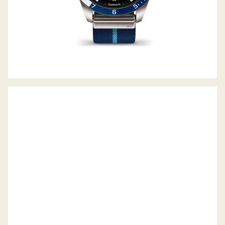
MARQ GOLFER (GEN2) – CARBON
EDITION