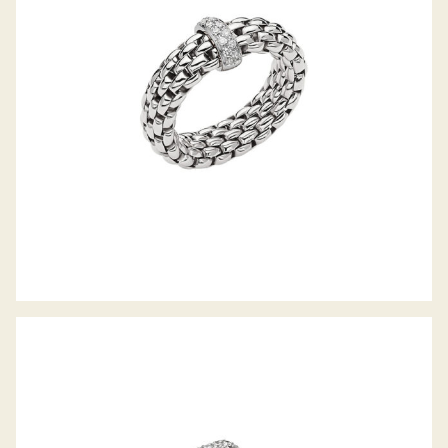
FLEX’IT RING VENDÔME KOLLEKTION