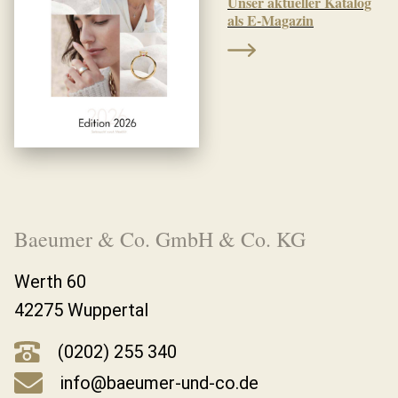
Unser aktueller Katalog
als E-Magazin
Baeumer & Co. GmbH & Co. KG
Werth 60
42275 Wuppertal
(0202) 255 340
info@baeumer-und-co.de