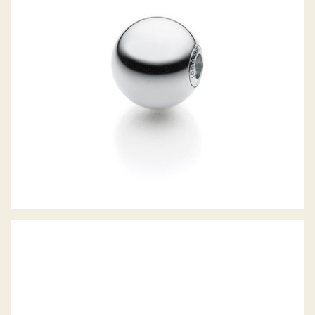
JÖRG HEINZ WECHSELSCHLIESSE