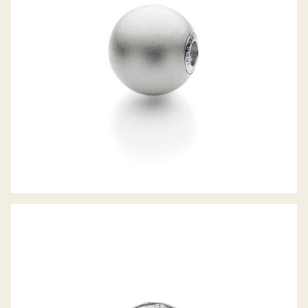
JÖRG HEINZ WECHSELSCHLIESSE