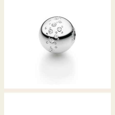
JÖRG HEINZ WECHSELSCHLIESSE