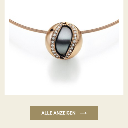
JÖRG HEINZ COLLIER MYSTERY SPHERE
ALLE ANZEIGEN
⟶