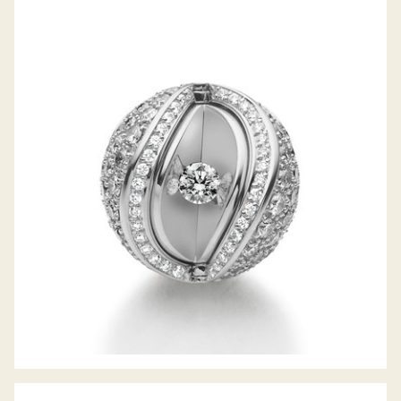
JÖRG HEINZ MYSTERY SPHERE
WECHSELSCHLIESSE