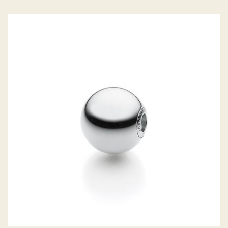
JÖRG HEINZ WECHSELSCHLIESSE