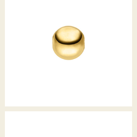
JÖRG HEINZ WECHSELSCHLIESSE