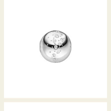
JÖRG HEINZ WECHSELSCHLIESSE