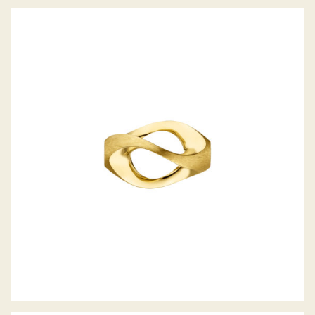
JÖRG HEINZ WECHSELSCHLIESSE