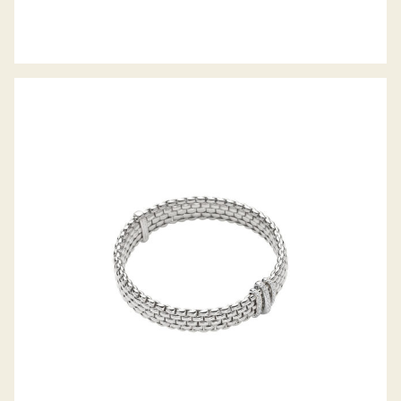
FLEX’IT ARMBAND PANORAMA
KOLLEKTION