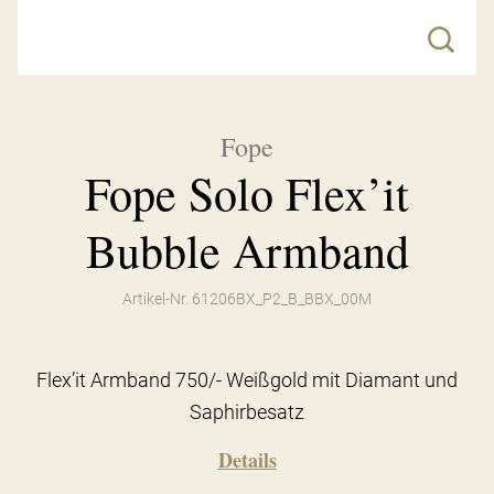
Fope
Fope Solo Flex’it
Bubble Armband
Artikel-Nr. 61206BX_P2_B_BBX_00M
Flex’it Armband 750/- Weißgold mit Diamant und
Saphirbesatz
Details