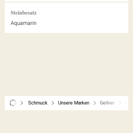
Steinbesatz
Aquamarin
Schmuck
Unsere Marken
Gellner
Gel