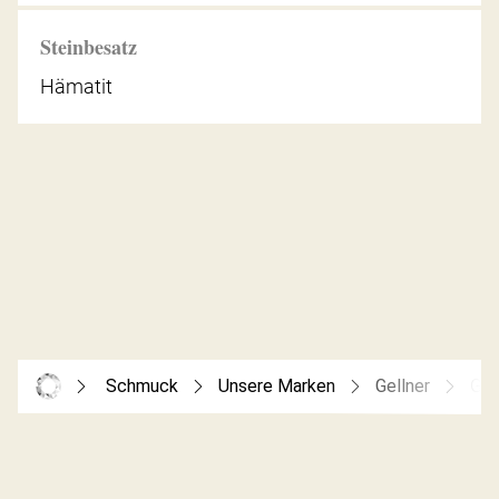
Steinbesatz
Hämatit
Schmuck
Unsere Marken
Gellner
Gel