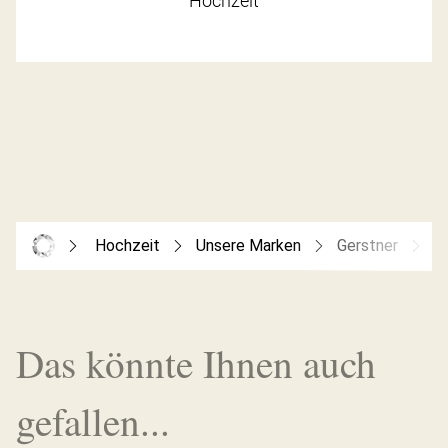
Hochzeit
Hochzeit
Unsere Marken
Gerstner
G
Das könnte Ihnen auch
gefallen...