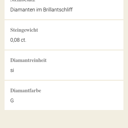
Diamanten im Brillantschliff
Steingewicht
0,08 ct.
Diamantreinheit
si
Diamantfarbe
G