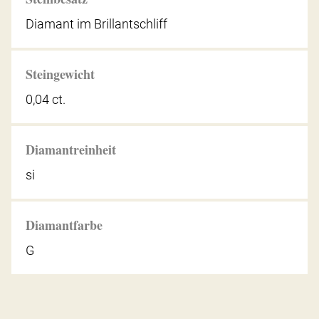
Diamant im Brillantschliff
Steingewicht
0,04 ct.
Diamantreinheit
si
Diamantfarbe
G