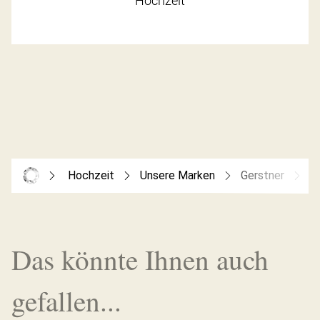
Hochzeit
Hochzeit
Unsere Marken
Gerstner
G
Das könnte Ihnen auch
gefallen...