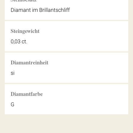
Diamant im Brillantschliff
Steingewicht
0,03 ct.
Diamantreinheit
si
Diamantfarbe
G