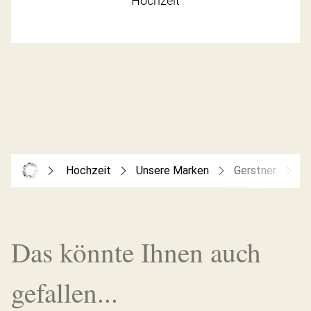
Hochzeit
Hochzeit
Unsere Marken
Gerstner
G
Das könnte Ihnen auch
gefallen...