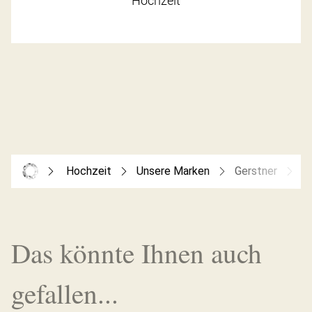
Hochzeit
Hochzeit
Unsere Marken
Gerstner
G
Das könnte Ihnen auch
gefallen...