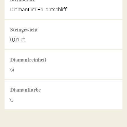
Diamant im Brillantschliff
Steingewicht
0,01 ct.
Diamantreinheit
si
Diamantfarbe
G