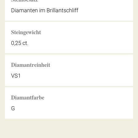
Diamanten im Brillantschliff
Steingewicht
0,25 ct.
Diamantreinheit
VS1
Diamantfarbe
G