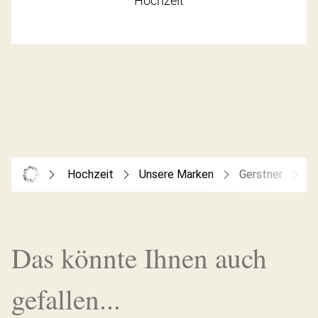
Hochzeit
Hochzeit
Unsere Marken
Gerstner
G
Das könnte Ihnen auch
gefallen...