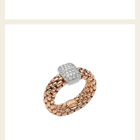
FLEX’IT RING VENDÔME KOLLEKTION