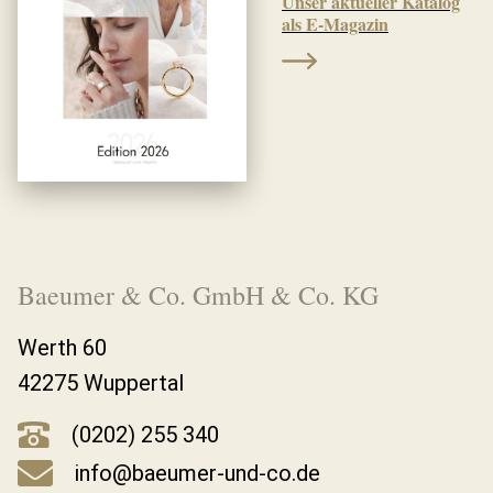
Unser aktueller Katalog
als E-Magazin
Baeumer & Co. GmbH & Co. KG
Werth 60
42275 Wuppertal
(0202) 255 340
info@baeumer-und-co.de