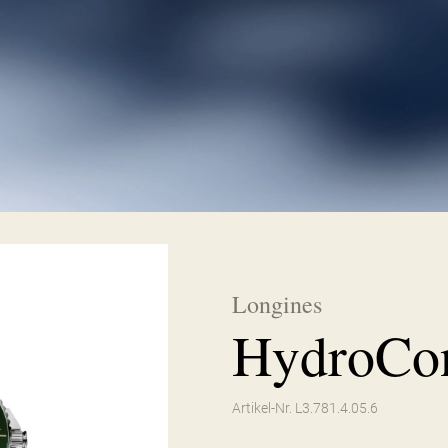
Longines
HydroCo
Artikel-Nr. L3.781.4.05.6