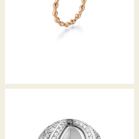
JÖRG HEINZ MYSTERY SPHERE
WECHSELSCHLIESSE