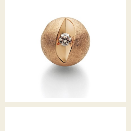
JÖRG HEINZ WECHSELSCHLIESSE