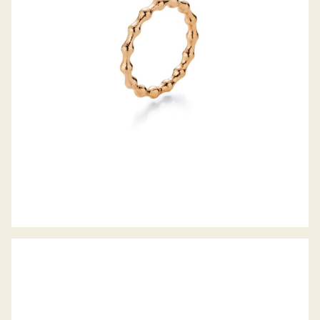
JÖRG HEINZ RING FLOOOW
JÖRG HEINZ WECHSELSCHLIESSE