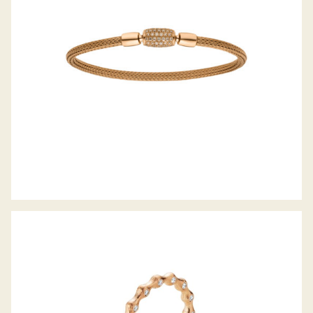
WECHSELSCHLIESSE
JÖRG HEINZ RING FLOOOW