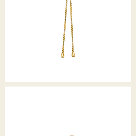
JÖRG HEINZ WECHSELSCHLIESSE