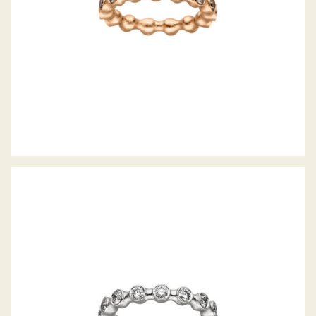
JÖRG HEINZ RING FLOOOW