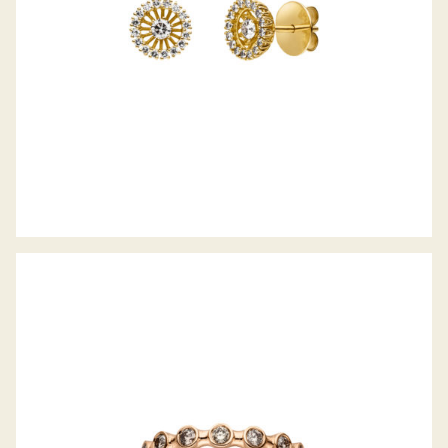
JÖRG HEINZ RING FLOOOW