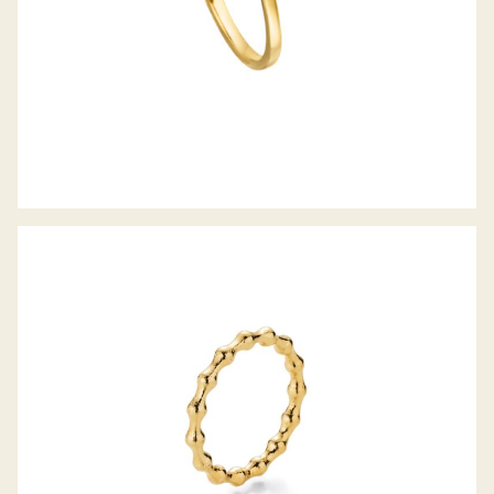
JÖRG HEINZ RING FLOOOW