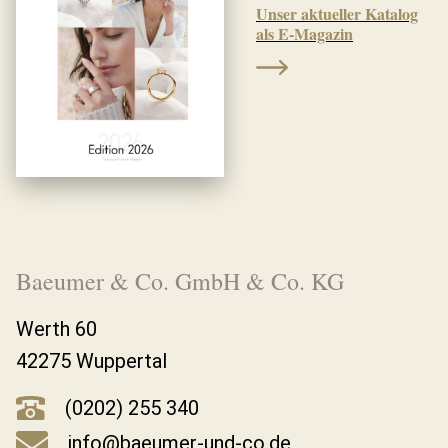
Unser aktueller Katalog
als E-Magazin
Baeumer & Co. GmbH & Co. KG
Werth 60
42275 Wuppertal
(0202) 255 340
info@baeumer-und-co.de