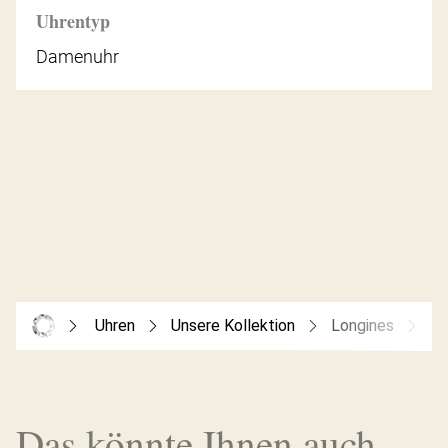
Uhrentyp
Damenuhr
Uhren
Unsere Kollektion
Longines
Lo
Das könnte Ihnen auch