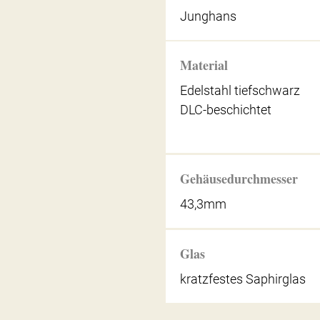
Junghans
Material
Edelstahl tiefschwarz
DLC-beschichtet
Gehäusedurchmesser
43,3mm
Glas
kratzfestes Saphirglas