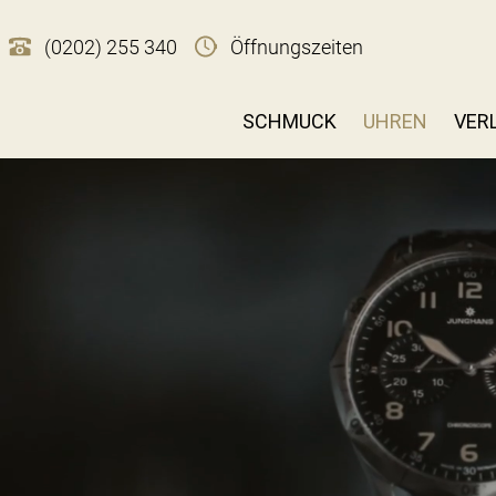
(0202) 255 340
Öffnungszeiten
SCHMUCK
UHREN
VER