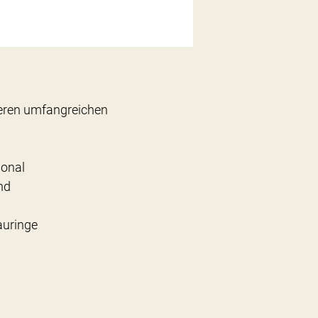
seren umfangreichen
sonal
nd
auringe