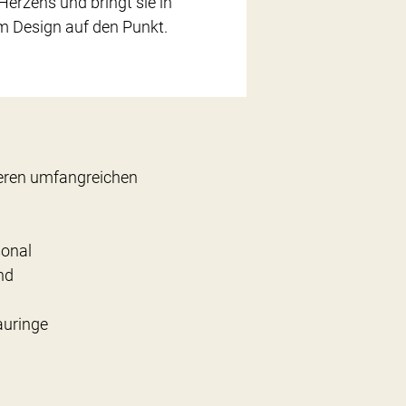
Herzens und bringt sie in
 Design auf den Punkt.
seren umfangreichen
sonal
nd
auringe