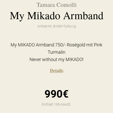
Tamara Comolli
My Mikado Armband
Artikel-Nr. B-MM-TuRo-rg
My MIKADO Armband 750/- Roségold mit Pink
Turmalin
Never without my MIKADO!
Details
990€
Enthält 19% MwSt.