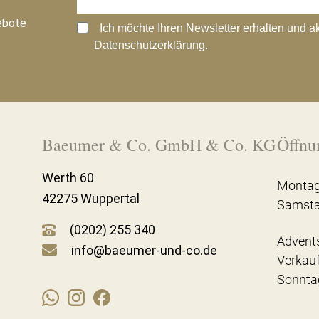
ebote
Ich möchte Ihren Newsletter erhalten und a
Datenschutzerklärung.
Baeumer & Co. GmbH & Co. KG
Öffnu
Werth 60
Montag
42275 Wuppertal
Samst
(0202) 255 340
Advent
info@baeumer-und-co.de
Verkau
Sonnta