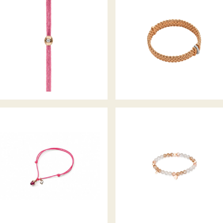
FLEX’IT ARMBAND PANORAM
ARMBAND COLORTAIRE
KOLLEKTION
MY MIKADO ARMBAND
INDIA DROP ARMBAND