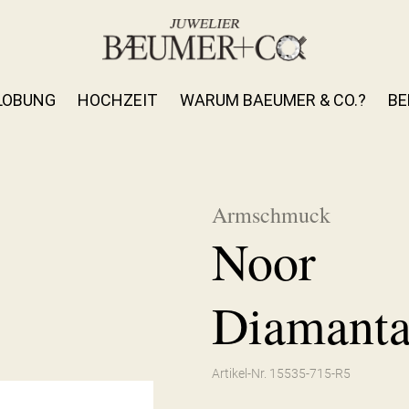
LOBUNG
HOCHZEIT
WARUM BAEUMER & CO.?
BE
Armschmuck
Noor
Diamant
Artikel-Nr. 15535-715-R5