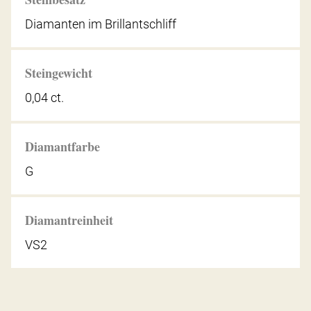
Diamanten im Brillantschliff
Steingewicht
0,04 ct.
Diamantfarbe
G
Diamantreinheit
VS2