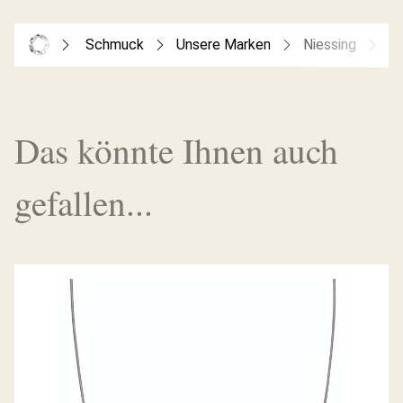
Schmuck
Unsere Marken
Niessing
O
Das könnte Ihnen auch
gefallen...
ANHÄNGER SPANNRING