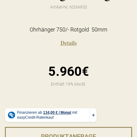
Artikel-Nr. N334950
Ohrhänger 750/- Rotgold 50mm
Details
5.960€
Enthält 19% MwSt.
PRODUKTANFRAGE