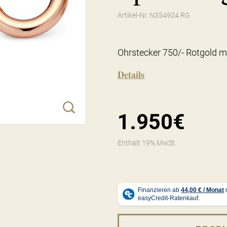
Artikel-Nr. N354924 RG
Ohrstecker 750/- Rotgold mi
Details
1.950€
Enthält 19% MwSt.