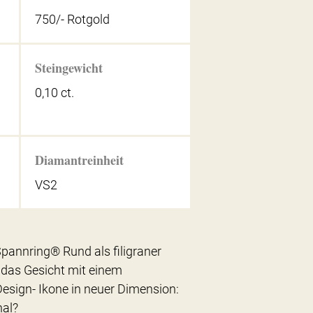
750/- Rotgold
Steingewicht
0,10 ct.
Diamantreinheit
VS2
pannring® Rund als filigraner
as Gesicht mit einem
 Design- Ikone in neuer Dimension:
nal?