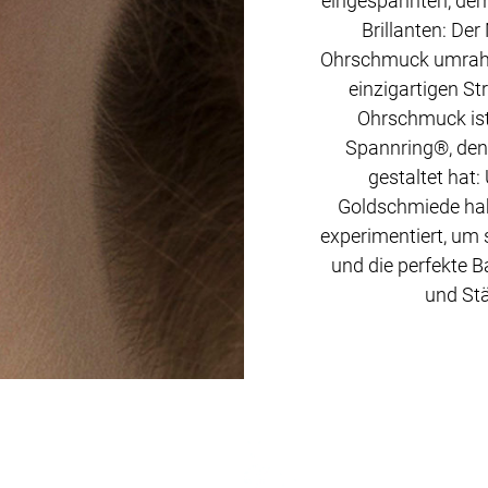
eingespannten, de
Brillanten: De
Ohrschmuck umrahm
einzigartigen St
Ohrschmuck ist 
Spannring®, den
gestaltet hat
Goldschmiede hab
experimentiert, um 
und die perfekte B
und Stä