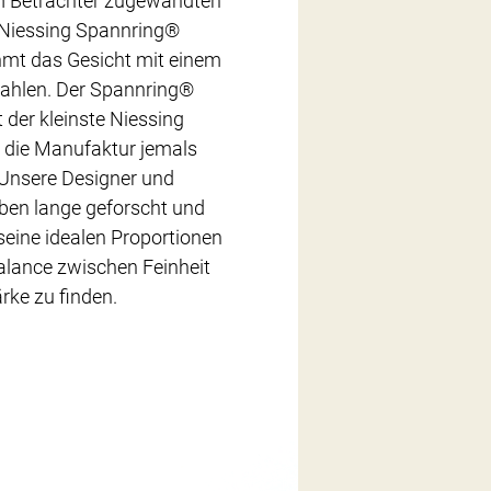
m Betrachter zugewandten
r Niessing Spannring®
t das Gesicht mit einem
rahlen. Der Spannring®
der kleinste Niessing
 die Manufaktur jemals
: Unsere Designer und
en lange geforscht und
seine idealen Proportionen
alance zwischen Feinheit
rke zu finden.