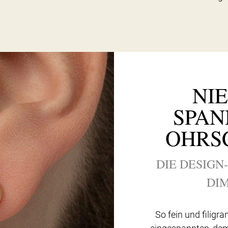
NI
SPAN
OHRS
DIE DESIGN
DI
So fein und filigra