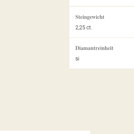
Steingewicht
2,25 ct.
Diamantreinheit
si