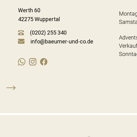
Werth 60
Montag
42275 Wuppertal
Samst
(0202) 255 340
Advent
info@baeumer-und-co.de
Verkau
Sonnta