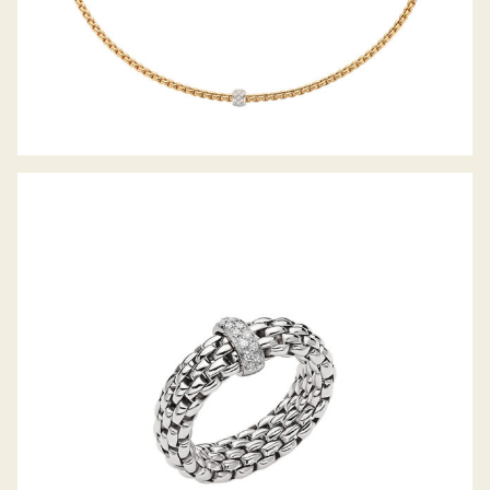
FLEX’IT RING VENDÔME KOLLEKTION