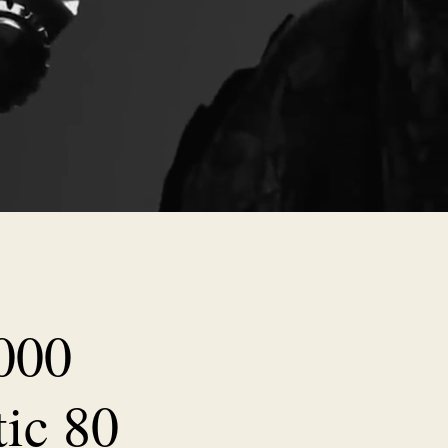
2000
ic 80