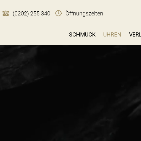
(0202) 255 340
Öffnungszeiten
SCHMUCK
UHREN
VER