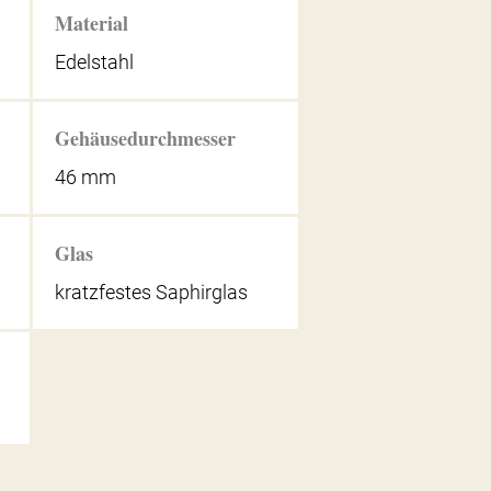
Material
Edelstahl
Gehäusedurchmesser
46 mm
Glas
kratzfestes Saphirglas