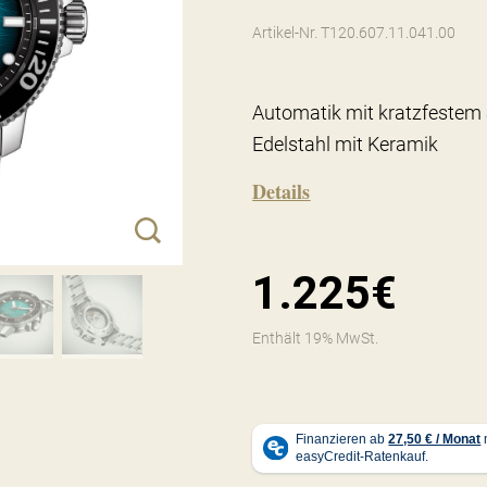
Artikel-Nr. T120.607.11.041.00
Automatik mit kratzfestem 
Edelstahl mit Keramik
Details
1.225€
Enthält 19% MwSt.