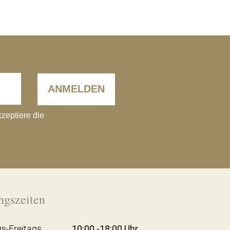
ANMELDEN
kzeptiere die
ngszeiten
s-Freitags
10:00 -18:00 Uhr