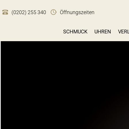
(0202) 255 340
Öffnungszeiten
SCHMUCK
UHREN
VER