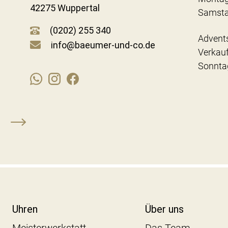
42275 Wuppertal
Samst
(0202) 255 340
Advent
info@baeumer-und-co.de
Verkau
Sonnta
Uhren
Über uns
Meisterwerkstatt
Das Team