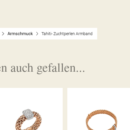
Armschmuck
Tahiti- Zuchtperlen Armband
n auch gefallen...
FLEX’IT RING VENDÔME
FLEX’IT ARMBAND PANORAM
KOLLEKTION
KOLLEKTION