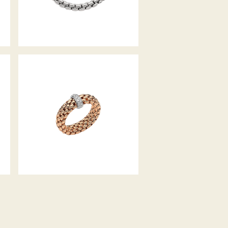
FLEX’IT RING VENDÔME
KOLLEKTION