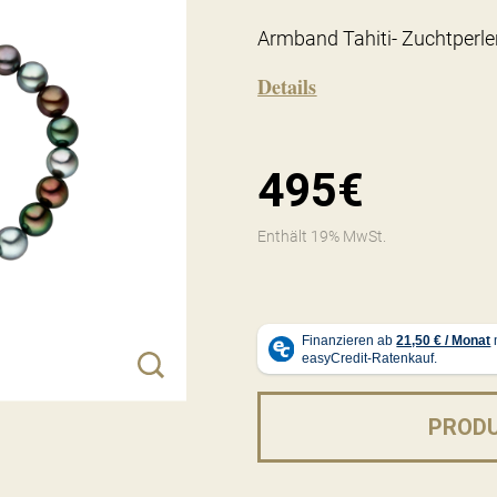
Armband Tahiti- Zuchtperl
Details
495€
Enthält 19% MwSt.
PROD