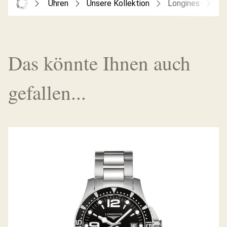
Uhren
Unsere Kollektion
Longines
Th
Das könnte Ihnen auch
gefallen...
HYDROCONQUEST