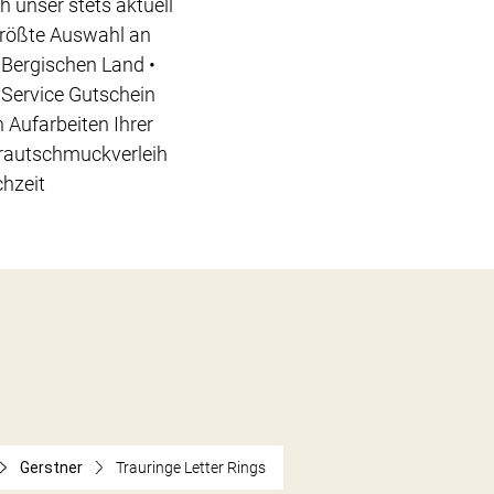
h unser stets aktuell
Größte Auswahl an
Bergischen Land •
 Service Gutschein
 Aufarbeiten Ihrer
Brautschmuckverleih
chzeit
Gerstner
Trauringe Letter Rings