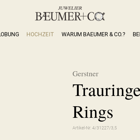
LOBUNG
HOCHZEIT
WARUM BAEUMER & CO.?
BE
Gerstner
Trauringe
Rings
Artikel-Nr. 4/31227/3,5