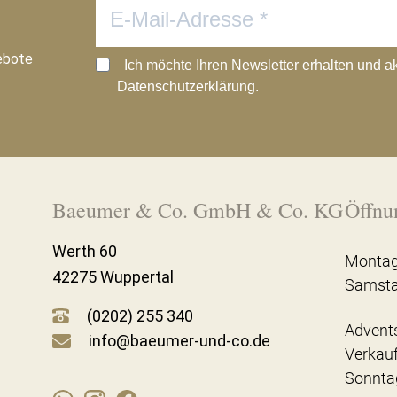
ebote
Ich möchte Ihren Newsletter erhalten und a
Datenschutzerklärung.
Baeumer & Co. GmbH & Co. KG
Öffnu
Werth 60
Montag
42275 Wuppertal
Samst
(0202) 255 340
Advent
info@baeumer-und-co.de
Verkau
Sonnta