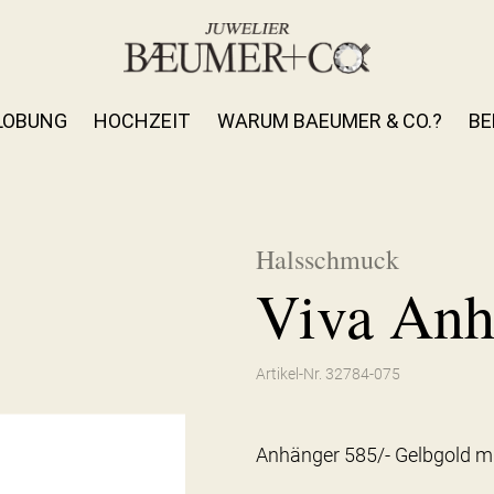
LOBUNG
HOCHZEIT
WARUM BAEUMER & CO.?
BE
Halsschmuck
Viva Anh
Artikel-Nr. 32784-075
Anhänger 585/- Gelbgold m